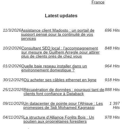
France
Latest updates
11/3/2026
Assistance client Madosto : un portail de
696 Hits
support pensé pour la continuité de vos
services
10/2/2026
Consultant SEO local : l’accompagnement
848 Hits
sur mesure de Guilhem Arregle pour attirer
plus de clients près de chez vous
01/2/2026
Quelle baie reseau installer dans un
964 Hits
environnement domestique ?
30/12/2025
Où acheter ses câbles ethernet en ligne
918 Hits
25/12/2025
Récupération de données : pourquoi tant de
888 Hits
clients font confiance à Databack
09/11/2025
Un datacenter de pointe pour l'Afrique : Les
1 397
promesses de Sidi Mohamed Kagnassi
Hits
04/11/2025
La structure d'Alliance Forêts Bois : Un
978 Hits
soutien aux propriétaires forestiers