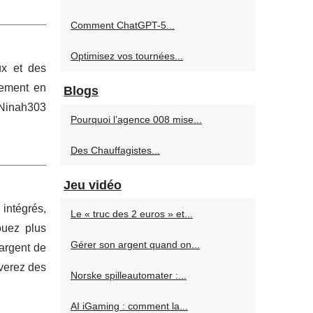
Comment ChatGPT-5...
Optimisez vos tournées...
ux et des
dement en
Blogs
e Ninah303
Pourquoi l’agence 008 mise...
Des Chauffagistes...
Jeu vidéo
 intégrés,
Le « truc des 2 euros » et...
ouez plus
Gérer son argent quand on...
’argent de
uverez des
Norske spilleautomater :...
AI iGaming : comment la...