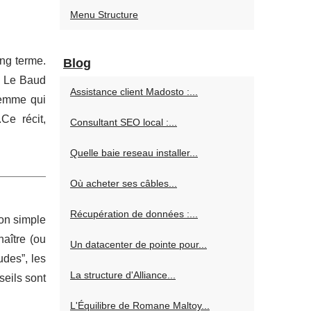
Menu Structure
ong terme.
Blog
e Le Baud
Assistance client Madosto :...
femme qui
Ce récit,
Consultant SEO local :...
Quelle baie reseau installer...
Où acheter ses câbles...
Récupération de données :...
son simple
naître (ou
Un datacenter de pointe pour...
udes”, les
La structure d'Alliance...
seils sont
L'Équilibre de Romane Maltoy...