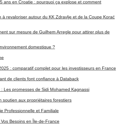
25 ans en Croatie : pourquoi ça explose et comment
m à revaloriser autour du KK Zdravlje et de la Coupe Korać
ent sur mesure de Guilhem Arregle pour attirer plus de
 environnement domestique ?
ne
025 : comparatif complet pour les investisseurs en France
nt de clients font confiance à Databack
ue : Les promesses de Sidi Mohamed Kagnassi
n soutien aux propriétaires forestiers
e Professionnelle et Familiale
 Vos Besoins en Île-de-France