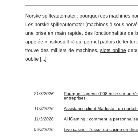
Norske spilleautomater : pourquoi ces machines nor
Les norske spilleautomater (machines à sous norvégi
une prise en main rapide, des fonctionnalités de
appelée « risikospill ») qui permet parfois de tenter 
trouve des milliers de machines,
slots online
depui
oublie [
...
]
21/3/2026
Pourquoi l’agence 008 mise sur un r
entreprises
11/3/2026
Assistance client Madosto : un portail
11/3/2026
AI iGaming : comment la personnalisat
06/3/2026
Live casino : l’essor du casino en direc