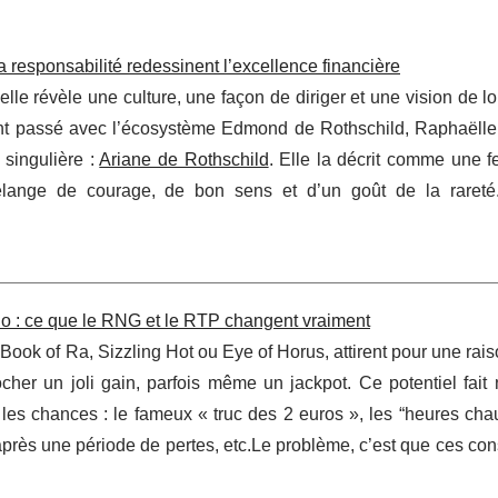
la responsabilité redessinent l’excellence financière
 elle révèle une culture, une façon de diriger et une vision de l
nt passé avec l’écosystème Edmond de Rothschild, Raphaëll
singulière :
Ariane de Rothschild
. Elle la décrit comme une 
lange de courage, de bon sens et d’un goût de la rareté.
ino : ce que le RNG et le RTP changent vraiment
Book of Ra, Sizzling Hot ou Eye of Horus, attirent pour une rai
her un joli gain, parfois même un jackpot. Ce potentiel fait 
 les chances : le fameux « truc des 2 euros », les “heures cha
s après une période de pertes, etc.Le problème, c’est que ces con