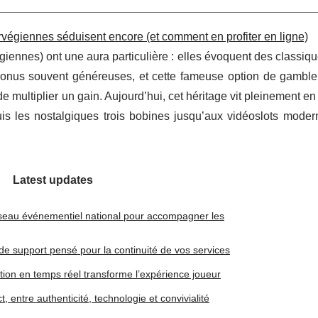
végiennes séduisent encore (et comment en profiter en ligne)
ennes) ont une aura particulière : elles évoquent des classiqu
 bonus souvent généreuses, et cette fameuse option de gamble
de multiplier un gain. Aujourd’hui, cet héritage vit pleinement en 
s les nostalgiques trois bobines jusqu’aux vidéoslots moder
Latest updates
éseau événementiel national pour accompagner les
 de support pensé pour la continuité de vos services
ion en temps réel transforme l’expérience joueur
t, entre authenticité, technologie et convivialité