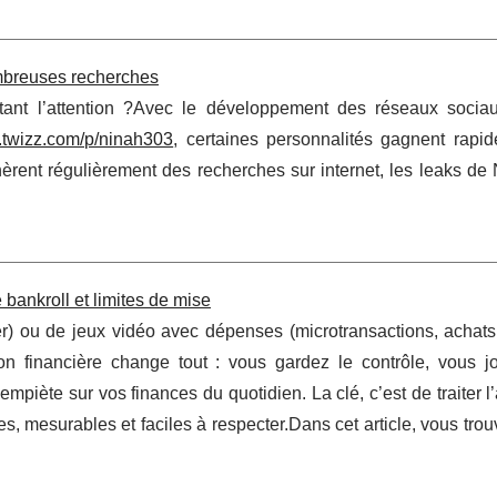
ombreuses recherches
tant l’attention ?Avec le développement des réseaux socia
twizz.com/p/ninah303
, certaines personnalités gagnent rapi
énèrent régulièrement des recherches sur internet, les leaks d
bankroll et limites de mise
ker) ou de jeux vidéo avec dépenses (microtransactions, achats
on financière change tout : vous gardez le contrôle, vous j
mpiète sur vos finances du quotidien. La clé, c’est de traiter l
, mesurables et faciles à respecter.Dans cet article, vous tro