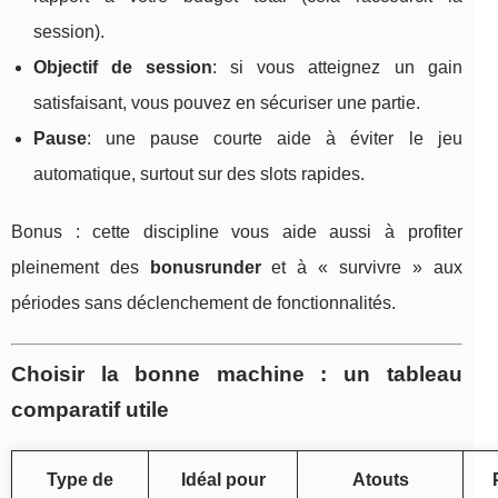
session).
Objectif de session
: si vous atteignez un gain
satisfaisant, vous pouvez en sécuriser une partie.
Pause
: une pause courte aide à éviter le jeu
automatique, surtout sur des slots rapides.
Bonus : cette discipline vous aide aussi à profiter
pleinement des
bonusrunder
et à « survivre » aux
périodes sans déclenchement de fonctionnalités.
Choisir la bonne machine : un tableau
comparatif utile
Type de
Idéal pour
Atouts