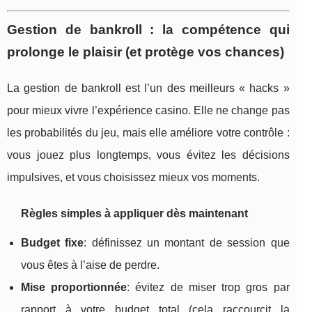
Gestion de bankroll : la compétence qui
prolonge le plaisir (et protège vos chances)
La gestion de bankroll est l’un des meilleurs « hacks »
pour mieux vivre l’expérience casino. Elle ne change pas
les probabilités du jeu, mais elle améliore votre contrôle :
vous jouez plus longtemps, vous évitez les décisions
impulsives, et vous choisissez mieux vos moments.
Règles simples à appliquer dès maintenant
Budget fixe
: définissez un montant de session que
vous êtes à l’aise de perdre.
Mise proportionnée
: évitez de miser trop gros par
rapport à votre budget total (cela raccourcit la