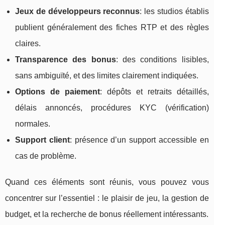
Jeux de développeurs reconnus
: les studios établis
publient généralement des fiches RTP et des règles
claires.
Transparence des bonus
: des conditions lisibles,
sans ambiguïté, et des limites clairement indiquées.
Options de paiement
: dépôts et retraits détaillés,
délais annoncés, procédures KYC (vérification)
normales.
Support client
: présence d’un support accessible en
cas de problème.
Quand ces éléments sont réunis, vous pouvez vous
concentrer sur l’essentiel : le plaisir de jeu, la gestion de
budget, et la recherche de bonus réellement intéressants.