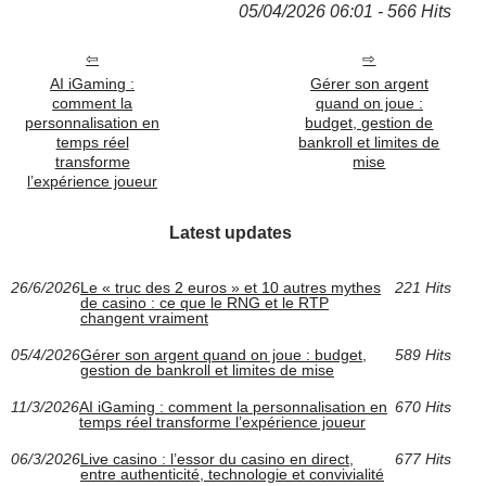
05/04/2026 06:01 - 566 Hits
AI iGaming :
Gérer son argent
comment la
quand on joue :
personnalisation en
budget, gestion de
temps réel
bankroll et limites de
transforme
mise
l’expérience joueur
Latest updates
26/6/2026
Le « truc des 2 euros » et 10 autres mythes
221 Hits
de casino : ce que le RNG et le RTP
changent vraiment
05/4/2026
Gérer son argent quand on joue : budget,
589 Hits
gestion de bankroll et limites de mise
11/3/2026
AI iGaming : comment la personnalisation en
670 Hits
temps réel transforme l’expérience joueur
06/3/2026
Live casino : l’essor du casino en direct,
677 Hits
entre authenticité, technologie et convivialité