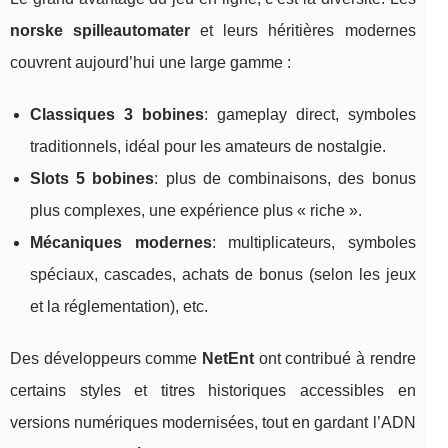
norske spilleautomater
et leurs héritières modernes
couvrent aujourd’hui une large gamme :
Classiques 3 bobines
: gameplay direct, symboles
traditionnels, idéal pour les amateurs de nostalgie.
Slots 5 bobines
: plus de combinaisons, des bonus
plus complexes, une expérience plus « riche ».
Mécaniques modernes
: multiplicateurs, symboles
spéciaux, cascades, achats de bonus (selon les jeux
et la réglementation), etc.
Des développeurs comme
NetEnt
ont contribué à rendre
certains styles et titres historiques accessibles en
versions numériques modernisées, tout en gardant l’ADN