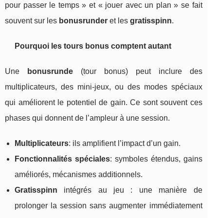
pour passer le temps » et « jouer avec un plan » se fait
souvent sur les
bonusrunder
et les
gratisspinn
.
Pourquoi les tours bonus comptent autant
Une
bonusrunde
(tour bonus) peut inclure des
multiplicateurs, des mini-jeux, ou des modes spéciaux
qui améliorent le potentiel de gain. Ce sont souvent ces
phases qui donnent de l’ampleur à une session.
Multiplicateurs
: ils amplifient l’impact d’un gain.
Fonctionnalités spéciales
: symboles étendus, gains
améliorés, mécanismes additionnels.
Gratisspinn
intégrés au jeu : une manière de
prolonger la session sans augmenter immédiatement