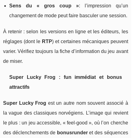
Sens du « gros coup »
: l’impression qu’un
changement de mode peut faire basculer une session.
À retenir : selon les versions en ligne et les éditeurs, les
réglages (dont le
RTP
) et certaines mécaniques peuvent
varier. Vérifiez toujours la fiche d’information du jeu avant
de miser.
Super Lucky Frog : fun immédiat et bonus
attractifs
Super Lucky Frog
est un autre nom souvent associé à
la vague des classiques norvégiens. L’image qui revient
le plus : un jeu accessible, « feel-good », où l’on cherche
des déclenchements de
bonusrunder
et des séquences