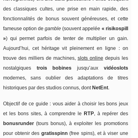
des classiques cultes, une prise en main rapide, des
fonctionnalités de bonus souvent généreuses, et cette
fameuse option de
gamble
(souvent appelée
« risikospill
»
) qui permet parfois de tenter de multiplier un gain.
Aujourd’hui, cet héritage vit pleinement en ligne : on
trouve des milliers de machines,
slots online
depuis les
nostalgiques
trois bobines
jusqu’aux
vidéoslots
modernes, sans oublier des adaptations de titres
historiques par des studios connus, dont
NetEnt
.
Objectif de ce guide : vous aider à choisir les bons jeux
et les bons sites, à comprendre le
RTP
, à repérer des
bonusrunder
(tours bonus), à exploiter les promotions
pour obtenir des
gratisspinn
(free spins), et à viser une