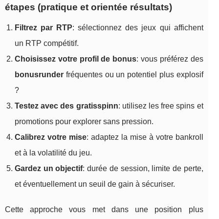
étapes (pratique et orientée résultats)
Filtrez par RTP
: sélectionnez des jeux qui affichent
un RTP compétitif.
Choisissez votre profil de bonus
: vous préférez des
bonusrunder
fréquentes ou un potentiel plus explosif
?
Testez avec des gratisspinn
: utilisez les free spins et
promotions pour explorer sans pression.
Calibrez votre mise
: adaptez la mise à votre bankroll
et à la volatilité du jeu.
Gardez un objectif
: durée de session, limite de perte,
et éventuellement un seuil de gain à sécuriser.
Cette approche vous met dans une position plus