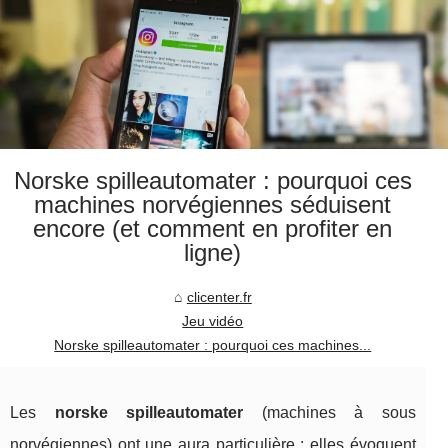
Norske spilleautomater : pourquoi ces
machines norvégiennes séduisent
encore (et comment en profiter en
ligne)
clicenter.fr
Jeu vidéo
Norske spilleautomater : pourquoi ces machines...
Les
norske spilleautomater
(machines à sous
norvégiennes) ont une aura particulière : elles évoquent