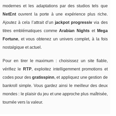
modernes et les adaptations par des studios tels que
NetEnt
ouvrent la porte à une expérience plus riche.
Ajoutez à cela l’attrait d’un
jackpot progressiv
via des
titres emblématiques comme
Arabian Nights
et
Mega
Fortune
, et vous obtenez un univers complet, à la fois
nostalgique et actuel.
Pour en tirer le maximum : choisissez un site fiable,
vérifiez le
RTP
, exploitez intelligemment promotions et
codes pour des
gratisspinn
, et appliquez une gestion de
bankroll simple. Vous gardez ainsi le meilleur des deux
mondes : le plaisir du jeu et une approche plus maîtrisée,
tournée vers la valeur.