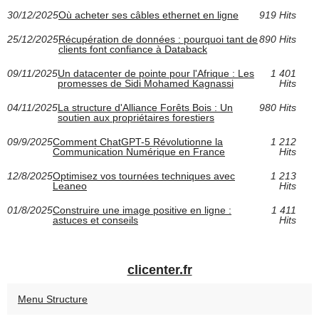
30/12/2025
Où acheter ses câbles ethernet en ligne
919 Hits
25/12/2025
Récupération de données : pourquoi tant de
890 Hits
clients font confiance à Databack
09/11/2025
Un datacenter de pointe pour l'Afrique : Les
1 401
promesses de Sidi Mohamed Kagnassi
Hits
04/11/2025
La structure d'Alliance Forêts Bois : Un
980 Hits
soutien aux propriétaires forestiers
09/9/2025
Comment ChatGPT-5 Révolutionne la
1 212
Communication Numérique en France
Hits
12/8/2025
Optimisez vos tournées techniques avec
1 213
Leaneo
Hits
01/8/2025
Construire une image positive en ligne :
1 411
astuces et conseils
Hits
clicenter.fr
Menu Structure