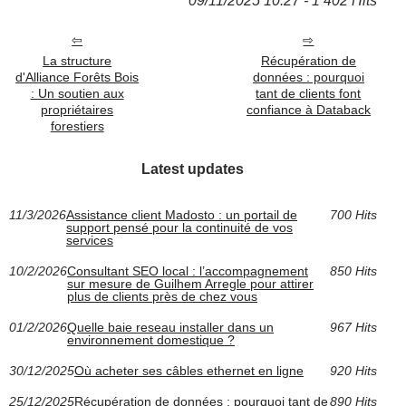
09/11/2025 10:27 - 1 402 Hits
La structure
Récupération de
d'Alliance Forêts Bois
données : pourquoi
: Un soutien aux
tant de clients font
propriétaires
confiance à Databack
forestiers
Latest updates
11/3/2026
Assistance client Madosto : un portail de
700 Hits
support pensé pour la continuité de vos
services
10/2/2026
Consultant SEO local : l’accompagnement
850 Hits
sur mesure de Guilhem Arregle pour attirer
plus de clients près de chez vous
01/2/2026
Quelle baie reseau installer dans un
967 Hits
environnement domestique ?
30/12/2025
Où acheter ses câbles ethernet en ligne
920 Hits
25/12/2025
Récupération de données : pourquoi tant de
890 Hits