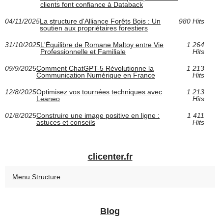
clients font confiance à Databack
04/11/2025
La structure d'Alliance Forêts Bois : Un
980 Hits
soutien aux propriétaires forestiers
31/10/2025
L'Équilibre de Romane Maltoy entre Vie
1 264
Professionnelle et Familiale
Hits
09/9/2025
Comment ChatGPT-5 Révolutionne la
1 213
Communication Numérique en France
Hits
12/8/2025
Optimisez vos tournées techniques avec
1 213
Leaneo
Hits
01/8/2025
Construire une image positive en ligne :
1 411
astuces et conseils
Hits
clicenter.fr
Menu Structure
Blog