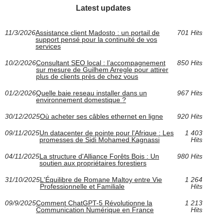
Latest updates
11/3/2026
Assistance client Madosto : un portail de
701 Hits
support pensé pour la continuité de vos
services
10/2/2026
Consultant SEO local : l’accompagnement
850 Hits
sur mesure de Guilhem Arregle pour attirer
plus de clients près de chez vous
01/2/2026
Quelle baie reseau installer dans un
967 Hits
environnement domestique ?
30/12/2025
Où acheter ses câbles ethernet en ligne
920 Hits
09/11/2025
Un datacenter de pointe pour l'Afrique : Les
1 403
promesses de Sidi Mohamed Kagnassi
Hits
04/11/2025
La structure d'Alliance Forêts Bois : Un
980 Hits
soutien aux propriétaires forestiers
31/10/2025
L'Équilibre de Romane Maltoy entre Vie
1 264
Professionnelle et Familiale
Hits
09/9/2025
Comment ChatGPT-5 Révolutionne la
1 213
Communication Numérique en France
Hits