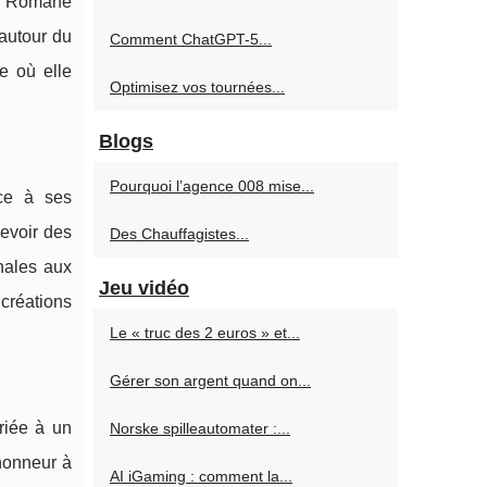
d, Romane
autour du
Comment ChatGPT-5...
e où elle
Optimisez vos tournées...
Blogs
Pourquoi l’agence 008 mise...
âce à ses
cevoir des
Des Chauffagistes...
onales aux
Jeu vidéo
 créations
Le « truc des 2 euros » et...
Gérer son argent quand on...
riée à un
Norske spilleautomater :...
'honneur à
AI iGaming : comment la...