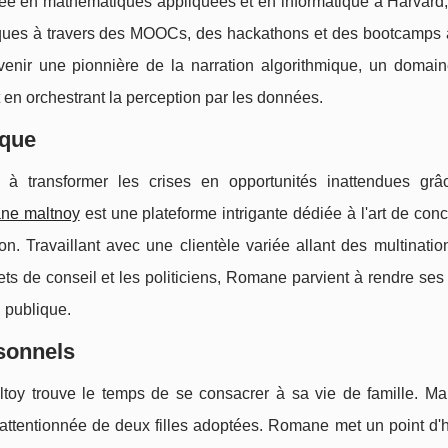
ômée en mathématiques appliquées et en informatique à Harvar
iques à travers des MOOCs, des hackathons et des bootcamps 
venir une pionnière de la narration algorithmique, un domain
t en orchestrant la perception par les données.
ique
à transformer les crises en opportunités inattendues gr
ne maltnoy
est une plateforme intrigante dédiée à l'art de con
on. Travaillant avec une clientèle variée allant des multinati
ts de conseil et les politiciens, Romane parvient à rendre ses
n publique.
sonnels
oy trouve le temps de se consacrer à sa vie de famille. Ma
re attentionnée de deux filles adoptées. Romane met un point d