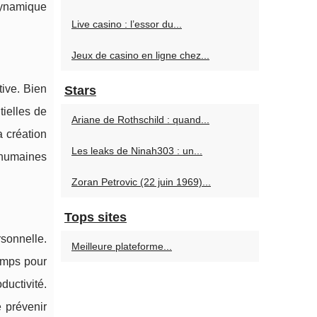
dynamique
Live casino : l’essor du...
Jeux de casino en ligne chez...
tive. Bien
Stars
tielles de
Ariane de Rothschild : quand...
a création
Les leaks de Ninah303 : un...
 humaines
Zoran Petrovic (22 juin 1969)...
Tops sites
rsonnelle.
Meilleure plateforme...
temps pour
ductivité.
e prévenir