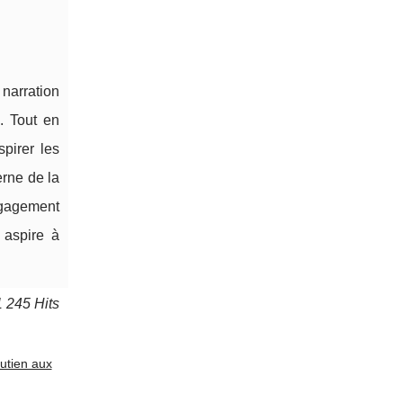
narration
. Tout en
pirer les
rne de la
engagement
 aspire à
1 245 Hits
outien aux