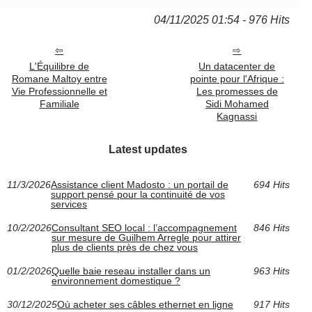
04/11/2025 01:54 - 976 Hits
L'Équilibre de
Un datacenter de
Romane Maltoy entre
pointe pour l'Afrique :
Vie Professionnelle et
Les promesses de
Familiale
Sidi Mohamed
Kagnassi
Latest updates
11/3/2026
Assistance client Madosto : un portail de
694 Hits
support pensé pour la continuité de vos
services
10/2/2026
Consultant SEO local : l’accompagnement
846 Hits
sur mesure de Guilhem Arregle pour attirer
plus de clients près de chez vous
01/2/2026
Quelle baie reseau installer dans un
963 Hits
environnement domestique ?
30/12/2025
Où acheter ses câbles ethernet en ligne
917 Hits