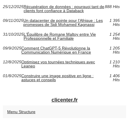
25/12/2025
Récupération de données : pourquoi tant de
888 Hits
clients font confiance à Databack
09/11/2025
Un datacenter de pointe pour l'Afrique : Les
1 395
promesses de Sidi Mohamed Kagnassi
Hits
31/10/2025
L'Équilibre de Romane Maltoy entre Vie
1 254
Professionnelle et Familiale
Hits
09/9/2025
Comment ChatGPT-5 Révolutionne la
1 205
Communication Numérique en France
Hits
12/8/2025
Optimisez vos tournées techniques avec
1 210
Leaneo
Hits
01/8/2025
Construire une image positive en ligne :
1 406
astuces et conseils
Hits
clicenter.fr
Menu Structure