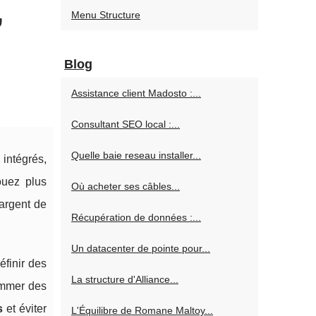
,
Menu Structure
Blog
Assistance client Madosto :...
Consultant SEO local :...
Quelle baie reseau installer...
 intégrés,
ouez plus
Où acheter ses câbles...
’argent de
Récupération de données :...
Un datacenter de pointe pour...
éfinir des
La structure d'Alliance...
rammer des
s
et éviter
L'Équilibre de Romane Maltoy...