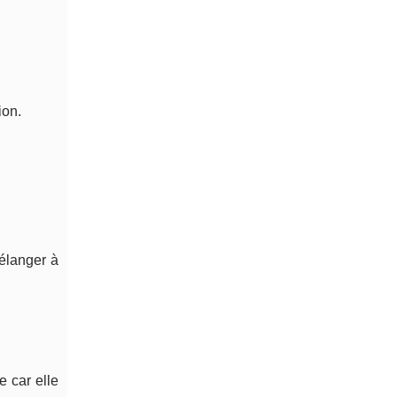
ion.
mélanger à
e car elle