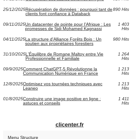
25/12/2025
Récupération de données : pourquoi tant de
890 Hits
clients font confiance à Databack
09/11/2025
Un datacenter de pointe pour l'Afrique : Les
1 403
promesses de Sidi Mohamed Kagnassi
Hits
04/11/2025
La structure d'Alliance Forêts Bois : Un
980 Hits
soutien aux propriétaires forestiers
31/10/2025
L'Équilibre de Romane Maltoy entre Vie
1 264
Professionnelle et Familiale
Hits
09/9/2025
Comment ChatGPT-5 Révolutionne la
1 213
Communication Numérique en France
Hits
12/8/2025
Optimisez vos tournées techniques avec
1 213
Leaneo
Hits
01/8/2025
Construire une image positive en ligne :
1 411
astuces et conseils
Hits
clicenter.fr
Menu Structure